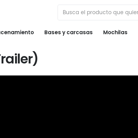
cenamiento
Bases y carcasas
Mochilas
railer)