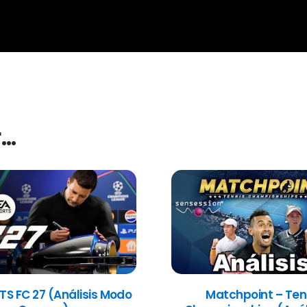
r…
TS FC 27 (Análisis Modo
Matchpoint – Ten