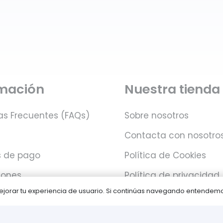
rmación
Nuestra tienda
as Frecuentes (FAQs)
Sobre nosotros
Contacta con nosotro
 de pago
Política de Cookies
iones
Política de privacidad
 mejorar tu experiencia de usuario. Si continúas navegando entende
Juegos PLAY © Un proyecto de
com-à-porter
.