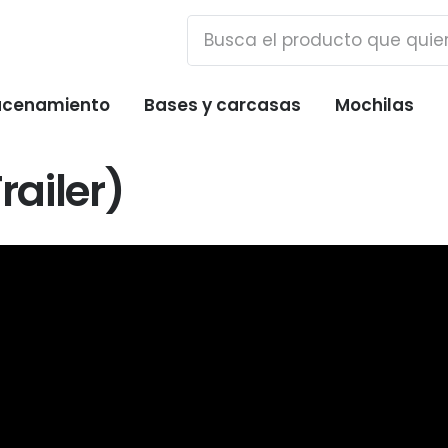
cenamiento
Bases y carcasas
Mochilas
railer)