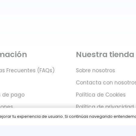
rmación
Nuestra tienda
as Frecuentes (FAQs)
Sobre nosotros
Contacta con nosotro
 de pago
Política de Cookies
iones
Política de privacidad
 mejorar tu experiencia de usuario. Si continúas navegando entende
Juegos PLAY © Un proyecto de
com-à-porter
.