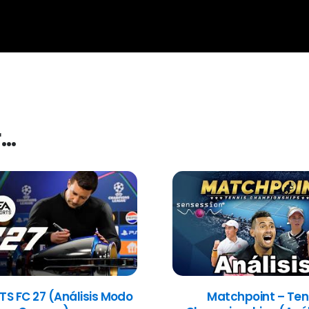
r…
TS FC 27 (Análisis Modo
Matchpoint – Ten