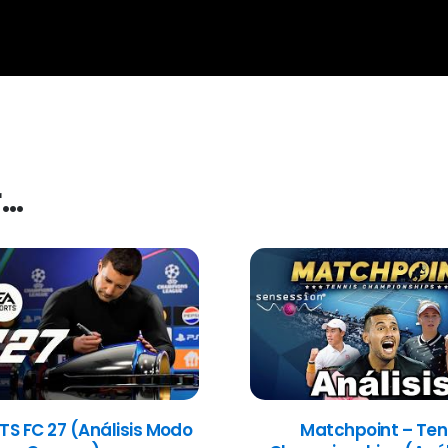
r…
TS FC 27 (Análisis Modo
Matchpoint – Ten