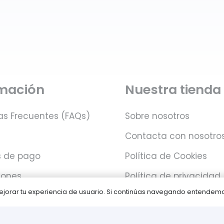
rmación
Nuestra tienda
as Frecuentes (FAQs)
Sobre nosotros
Contacta con nosotro
 de pago
Política de Cookies
iones
Política de privacidad
 mejorar tu experiencia de usuario. Si continúas navegando entende
Juegos PLAY © Un proyecto de
com-à-porter
.