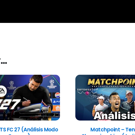
r…
TS FC 27 (Análisis Modo
Matchpoint – Ten