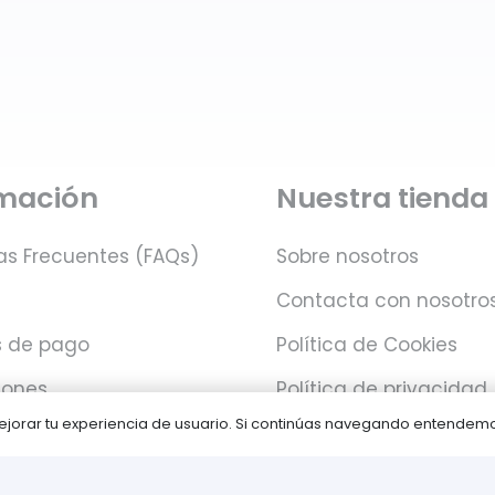
rmación
Nuestra tienda
as Frecuentes (FAQs)
Sobre nosotros
Contacta con nosotro
 de pago
Política de Cookies
iones
Política de privacidad
 mejorar tu experiencia de usuario. Si continúas navegando entende
Juegos PLAY © Un proyecto de
com-à-porter
.