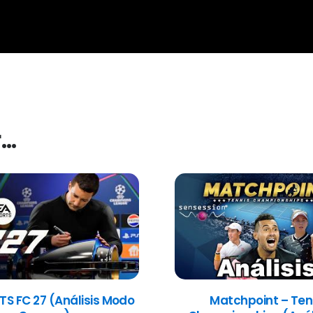
r…
TS FC 27 (Análisis Modo
Matchpoint – Ten