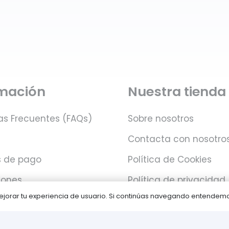
rmación
Nuestra tienda
as Frecuentes (FAQs)
Sobre nosotros
Contacta con nosotro
 de pago
Política de Cookies
iones
Política de privacidad
 mejorar tu experiencia de usuario. Si continúas navegando entende
Juegos PLAY © Un proyecto de
com-à-porter
.