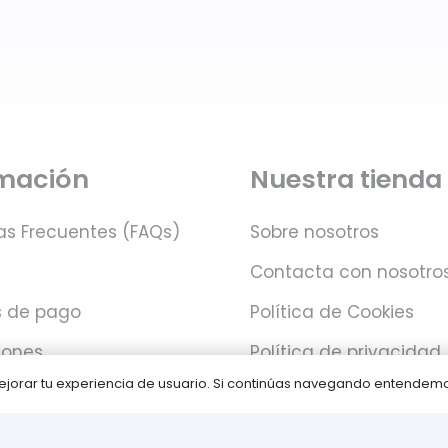
rmación
Nuestra tienda
as Frecuentes (FAQs)
Sobre nosotros
Contacta con nosotro
 de pago
Política de Cookies
iones
Política de privacidad
 mejorar tu experiencia de usuario. Si continúas navegando entende
Juegos PLAY © Un proyecto de
com-à-porter
.