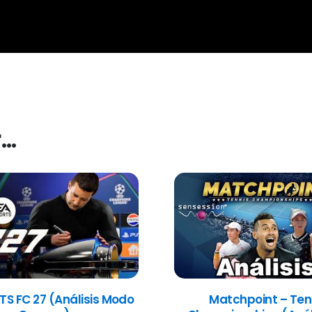
r…
TS FC 27 (Análisis Modo
Matchpoint – Ten