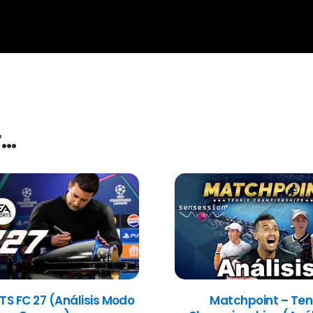
r…
TS FC 27 (Análisis Modo
Matchpoint – Ten