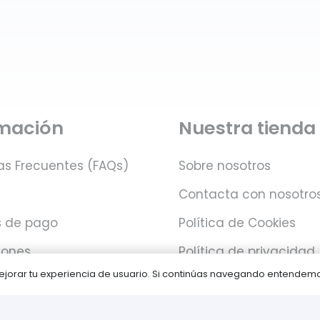
rmación
Nuestra tienda
as Frecuentes (FAQs)
Sobre nosotros
Contacta con nosotro
 de pago
Política de Cookies
iones
Política de privacidad
 mejorar tu experiencia de usuario. Si continúas navegando entende
Juegos PLAY © Un proyecto de
com-à-porter
.