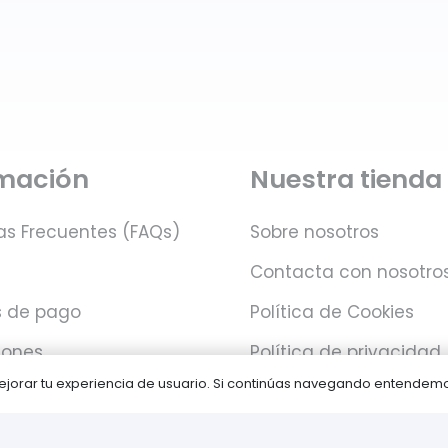
rmación
Nuestra tienda
as Frecuentes (FAQs)
Sobre nosotros
Contacta con nosotro
 de pago
Política de Cookies
iones
Política de privacidad
 mejorar tu experiencia de usuario. Si continúas navegando entende
Juegos PLAY © Un proyecto de
com-à-porter
.