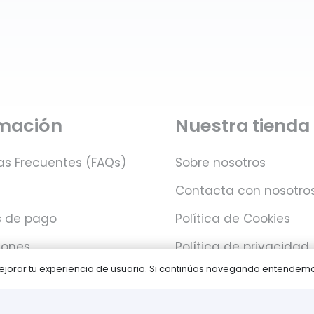
rmación
Nuestra tienda
as Frecuentes (FAQs)
Sobre nosotros
Contacta con nosotro
 de pago
Política de Cookies
iones
Política de privacidad
 mejorar tu experiencia de usuario. Si continúas navegando entende
Juegos PLAY © Un proyecto de
com-à-porter
.