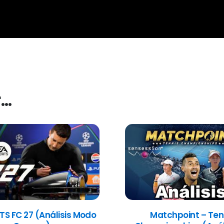
r…
TS FC 27 (Análisis Modo
Matchpoint – Ten