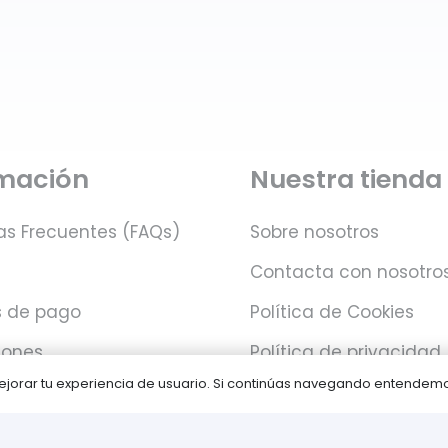
rmación
Nuestra tienda
as Frecuentes (FAQs)
Sobre nosotros
Contacta con nosotro
 de pago
Política de Cookies
iones
Política de privacidad
 mejorar tu experiencia de usuario. Si continúas navegando entende
Juegos PLAY © Un proyecto de
com-à-porter
.