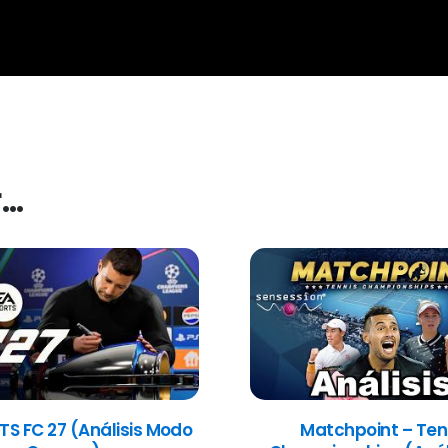
r…
TS FC 27 (Análisis Modo
Matchpoint – Ten