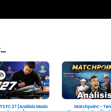
r…
TS FC 27 (Análisis Modo
Matchpoint – Ten