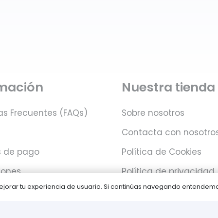
rmación
Nuestra tienda
as Frecuentes (FAQs)
Sobre nosotros
Contacta con nosotro
 de pago
Política de Cookies
iones
Política de privacidad
 mejorar tu experiencia de usuario. Si continúas navegando entende
Juegos PLAY © Un proyecto de
com-à-porter
.