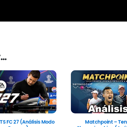
r…
TS FC 27 (Análisis Modo
Matchpoint – Ten