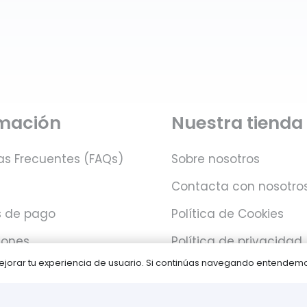
rmación
Nuestra tienda
as Frecuentes (FAQs)
Sobre nosotros
Contacta con nosotro
 de pago
Política de Cookies
iones
Política de privacidad
 mejorar tu experiencia de usuario. Si continúas navegando entende
Juegos PLAY © Un proyecto de
com-à-porter
.