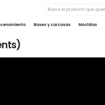
cenamiento
Bases y carcasas
Mochilas
ents)