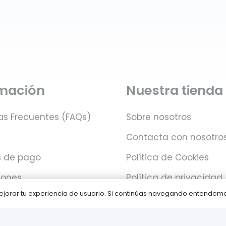
rmación
Nuestra tienda
as Frecuentes (FAQs)
Sobre nosotros
Contacta con nosotro
 de pago
Política de Cookies
iones
Política de privacidad
 mejorar tu experiencia de usuario. Si continúas navegando entende
Juegos PLAY © Un proyecto de
com-à-porter
.