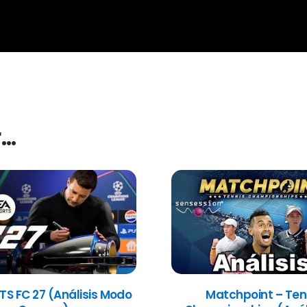
r…
TS FC 27 (Análisis Modo
Matchpoint – Ten