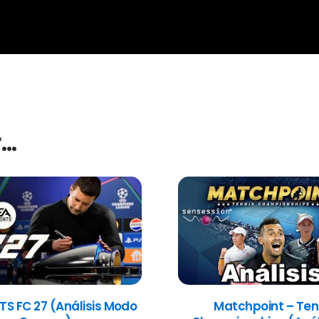
r…
TS FC 27 (Análisis Modo
Matchpoint – Ten