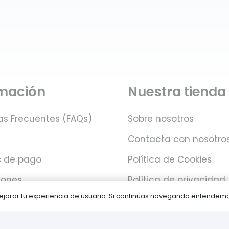
rmación
Nuestra tienda
as Frecuentes (FAQs)
Sobre nosotros
Contacta con nosotro
 de pago
Política de Cookies
iones
Política de privacidad
 mejorar tu experiencia de usuario. Si continúas navegando entende
Juegos PLAY © Un proyecto de
com-à-porter
.