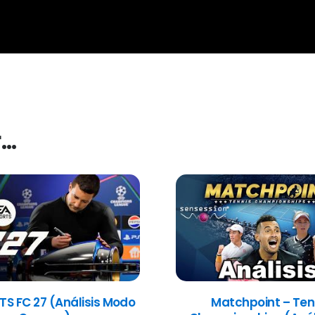
r…
TS FC 27 (Análisis Modo
Matchpoint – Ten