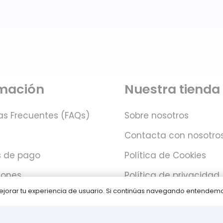
rmación
Nuestra tienda
as Frecuentes (FAQs)
Sobre nosotros
Contacta con nosotro
 de pago
Política de Cookies
iones
Política de privacidad
 mejorar tu experiencia de usuario. Si continúas navegando entende
Juegos PLAY © Un proyecto de
com-à-porter
.