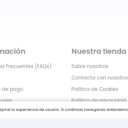
rmación
Nuestra tienda
as Frecuentes (FAQs)
Sobre nosotros
Contacta con nosotro
 de pago
Política de Cookies
iones
Política de privacidad
 mejorar tu experiencia de usuario. Si continúas navegando entende
Juegos PLAY © Un proyecto de
com-à-porter
.