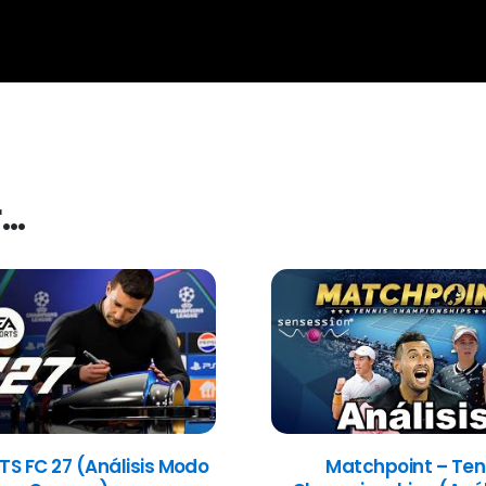
r…
TS FC 27 (Análisis Modo
Matchpoint – Ten