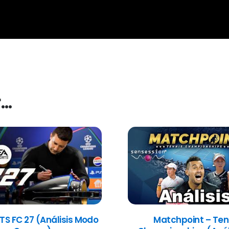
r…
TS FC 27 (Análisis Modo
Matchpoint – Ten