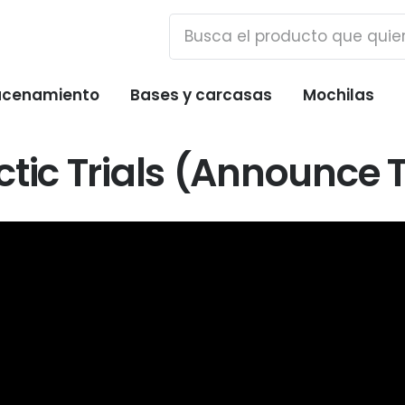
cenamiento
Bases y carcasas
Mochilas
tic Trials (Announce T