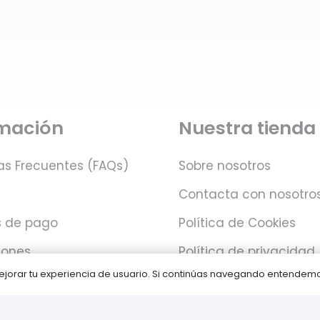
rmación
Nuestra tienda
as Frecuentes (FAQs)
Sobre nosotros
Contacta con nosotro
 de pago
Política de Cookies
iones
Política de privacidad
 mejorar tu experiencia de usuario. Si continúas navegando entende
Juegos PLAY © Un proyecto de
com-à-porter
.