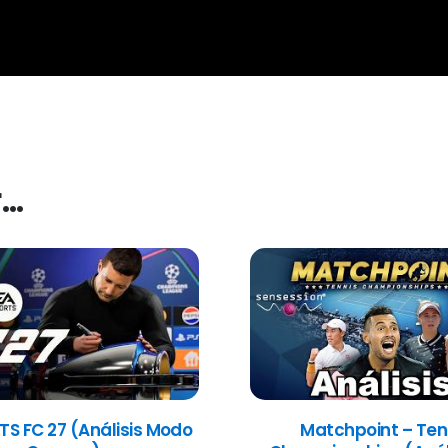
r…
TS FC 27 (Análisis Modo
Matchpoint – Ten