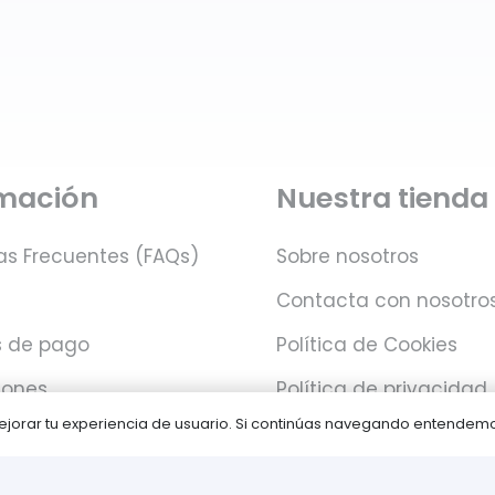
rmación
Nuestra tienda
as Frecuentes (FAQs)
Sobre nosotros
Contacta con nosotro
 de pago
Política de Cookies
iones
Política de privacidad
 mejorar tu experiencia de usuario. Si continúas navegando entende
Juegos PLAY © Un proyecto de
com-à-porter
.