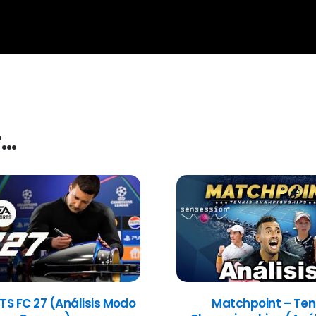
r…
TS FC 27 (Análisis Modo
Matchpoint – Ten