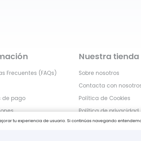
rmación
Nuestra tienda
as Frecuentes (FAQs)
Sobre nosotros
Contacta con nosotro
 de pago
Política de Cookies
iones
Política de privacidad
 mejorar tu experiencia de usuario. Si continúas navegando entende
Juegos PLAY © Un proyecto de
com-à-porter
.