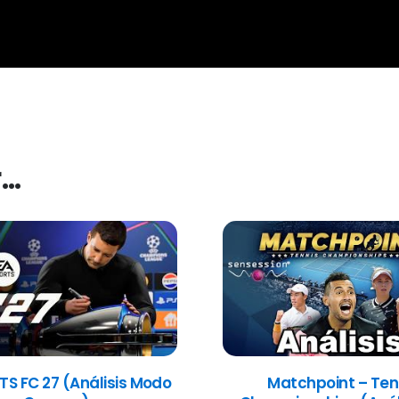
r…
TS FC 27 (Análisis Modo
Matchpoint – Ten