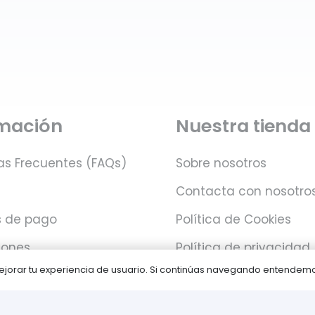
rmación
Nuestra tienda
as Frecuentes (FAQs)
Sobre nosotros
Contacta con nosotro
 de pago
Política de Cookies
iones
Política de privacidad
 mejorar tu experiencia de usuario. Si continúas navegando entende
Juegos PLAY © Un proyecto de
com-à-porter
.