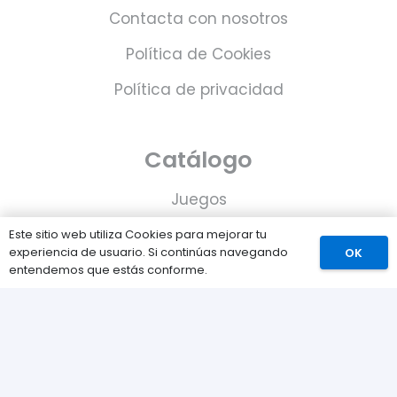
Contacta con nosotros
Política de Cookies
Política de privacidad
Catálogo
Juegos
Consolas
Este sitio web utiliza Cookies para mejorar tu
experiencia de usuario. Si continúas navegando
OK
Accesorios para tu PS5
entendemos que estás conforme.
Tarjetas de Playstation Network
Juegos PLAY © Un proyecto de
com-à-porter
.