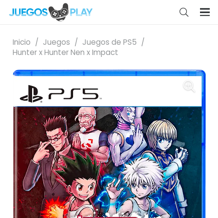
Inicio
/
Juegos
/
Juegos de PS5
/
Hunter x Hunter Nen x Impact