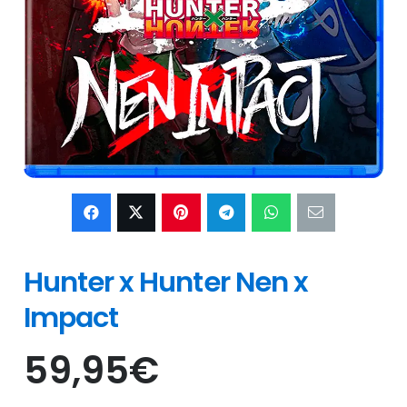
Hunter x Hunter Nen x
Impact
59,95
€