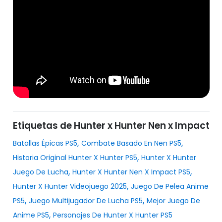
Etiquetas de Hunter x Hunter Nen x Impact
,
,
Batallas Épicas PS5
Combate Basado En Nen PS5
,
Historia Original Hunter X Hunter PS5
Hunter X Hunter
,
,
Juego De Lucha
Hunter X Hunter Nen X Impact PS5
,
Hunter X Hunter Videojuego 2025
Juego De Pelea Anime
,
,
PS5
Juego Multijugador De Lucha PS5
Mejor Juego De
,
Anime PS5
Personajes De Hunter X Hunter PS5