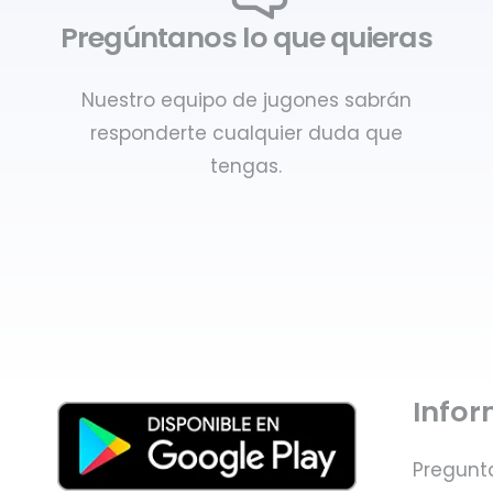
Pregúntanos lo que quieras
Nuestro equipo de jugones sabrán
responderte cualquier duda que
tengas.
Info
Pregunt