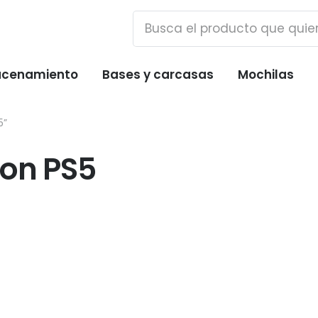
cenamiento
Bases y carcasas
Mochilas
5”
ion PS5