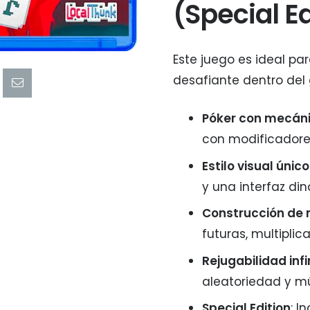
(Special Ed
Este juego es ideal pa
desafiante dentro del 
Póker con mecáni
con modificadores
Estilo visual único
y una interfaz di
Construcción de
futuras, multipli
Rejugabilidad infi
aleatoriedad y mú
Special Edition
: I