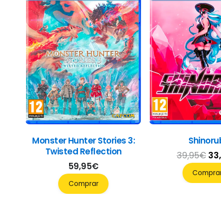
Monster Hunter Stories 3:
Shinoru
Twisted Reflection
El
39,95
€
33
59,95
€
pr
Compra
ori
Comprar
era
39