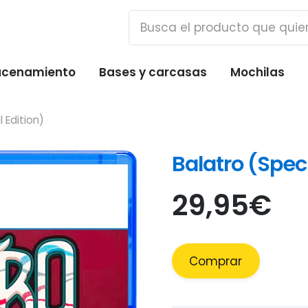
cenamiento
Bases y carcasas
Mochilas
 Edition)
Balatro (Speci
29,95
€
Comprar