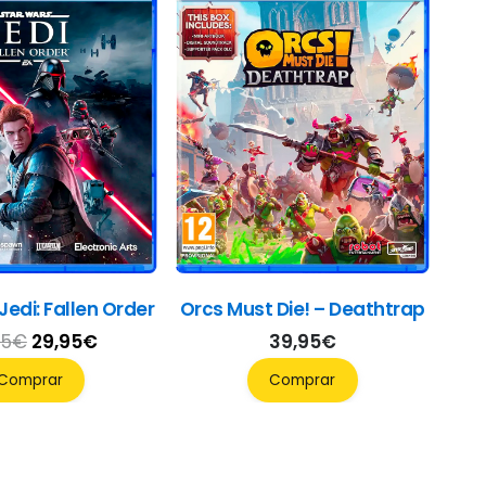
Jedi: Fallen Order
Orcs Must Die! – Deathtrap
El
El
95
€
29,95
€
39,95
€
precio
precio
Comprar
Comprar
original
actual
era:
es:
54,95€.
29,95€.