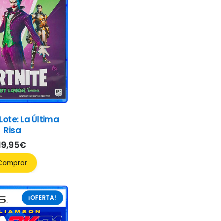
 Lote: La Última
Risa
19,95
€
Comprar
¡OFERTA!