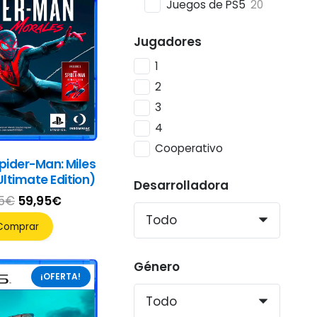
Juegos de PS5
20
Jugadores
1
2
3
4
Cooperativo
pider-Man: Miles
ltimate Edition)
Desarrolladora
El
El
5
€
59,95
€
precio
precio
Comprar
original
actual
era:
es:
Género
¡OFERTA!
79,95€.
59,95€.