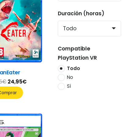
Duración (horas)
Compatible
PlayStation VR
Todo
anEater
No
El
El
5
€
24,95
€
Sí
precio
precio
Comprar
original
actual
era:
es:
32,95€.
24,95€.