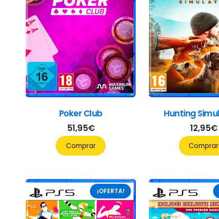
Poker Club
Hunting Simul
51,95
€
12,95
€
Comprar
Comprar
¡OFERTA!