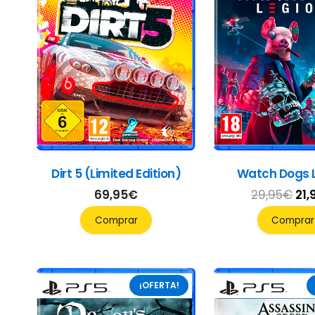
Dirt 5 (Limited Edition)
Watch Dogs 
El
69,95
€
29,95
€
21,
pre
Comprar
Comprar
ori
era
29,
¡OFERTA!