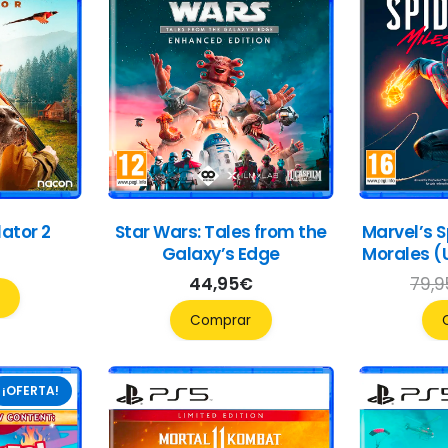
ator 2
Star Wars: Tales from the
Marvel’s S
Galaxy’s Edge
Morales (U
44,95
€
79,9
Comprar
¡OFERTA!