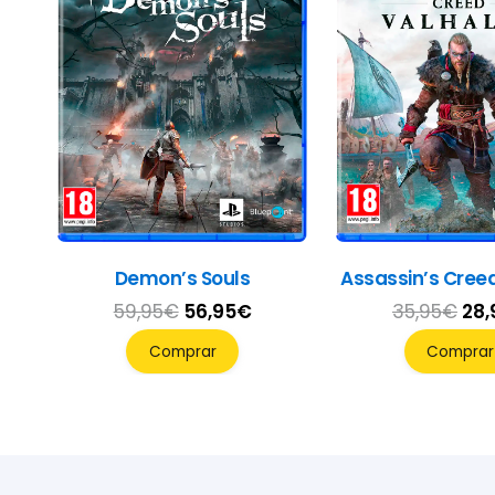
Demon’s Souls
Assassin’s Creed
El
El
El
59,95
€
56,95
€
35,95
€
28,
precio
precio
pre
Comprar
Comprar
original
actual
ori
era:
es:
era
59,95€.
56,95€.
35,