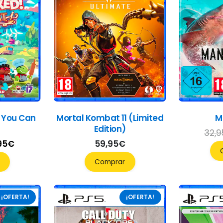
l You Can
Mortal Kombat 11 (Limited
M
Edition)
32,9
El
95
€
59,95
€
cio
precio
Comprar
ginal
actual
:
es:
¡OFERTA!
¡OFERTA!
95€.
51,95€.