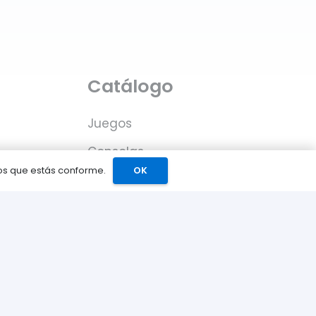
Catálogo
Juegos
Consolas
s
mos que estás conforme.
OK
Accesorios para tu PS5
Tarjetas de Playstation
Network