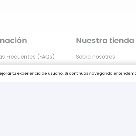
rmación
Nuestra tienda
as Frecuentes (FAQs)
Sobre nosotros
Contacta con nosotro
 mejorar tu experiencia de usuario. Si continúas navegando entende
 de pago
Política de Cookies
iones
Política de privacidad
Juegos PLAY © Un proyecto de
com-à-porter
.