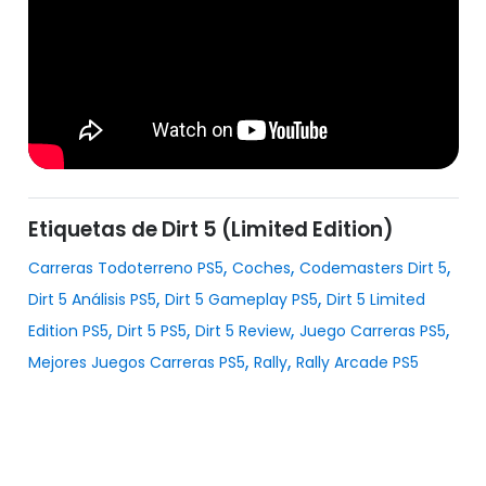
Etiquetas de Dirt 5 (Limited Edition)
,
,
,
Carreras Todoterreno PS5
Coches
Codemasters Dirt 5
,
,
Dirt 5 Análisis PS5
Dirt 5 Gameplay PS5
Dirt 5 Limited
,
,
,
,
Edition PS5
Dirt 5 PS5
Dirt 5 Review
Juego Carreras PS5
,
,
Mejores Juegos Carreras PS5
Rally
Rally Arcade PS5