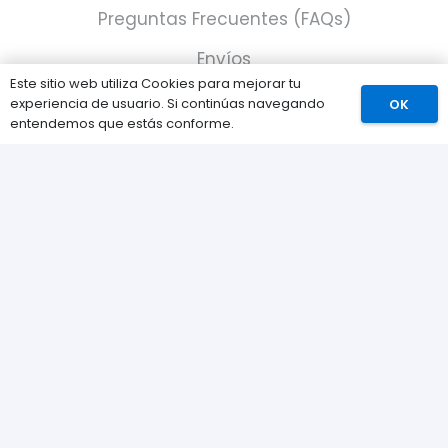
Preguntas Frecuentes (FAQs)
Envíos
Este sitio web utiliza Cookies para mejorar tu
Métodos de pago
experiencia de usuario. Si continúas navegando
OK
Comprar
entendemos que estás conforme.
Devoluciones
Nuestra tienda
Sobre nosotros
Contacta con nosotros
Política de Cookies
Política de privacidad