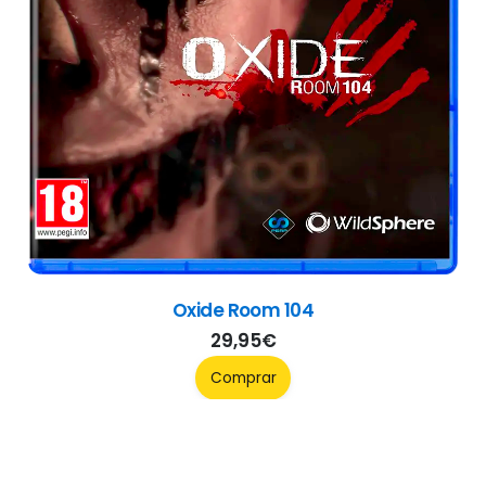
Crusader Kings III
49,95
€
Comprar