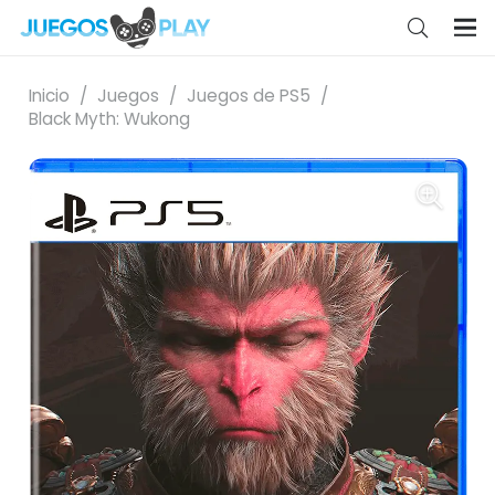
Inicio
/
Juegos
/
Juegos de PS5
/
Black Myth: Wukong