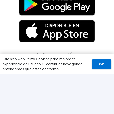
Información
Este sitio web utiliza Cookies para mejorar tu
experiencia de usuario. Si continúas navegando
OK
Comprar
Preguntas Frecuentes (FAQs)
entendemos que estás conforme.
Envíos
Métodos de pago
Devoluciones