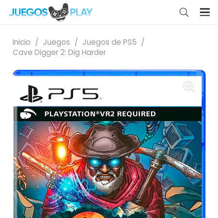
Inicio
/
Juegos
/
Juegos de PS5
/
Cave Digger 2: Dig Harder