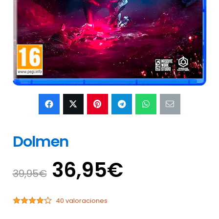
Dolmen
El
El
36,95
€
39,95
€
precio
precio
original
actual
40 valoraciones
era:
es: