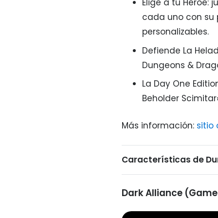
Elige a tu Héroe: 
cada uno con su p
personalizables.
Defiende La Helad
Dungeons & Drag
La Day One Editi
Beholder Scimitar»
Más información:
sitio 
Características de Du
Dark Alliance (Gamep