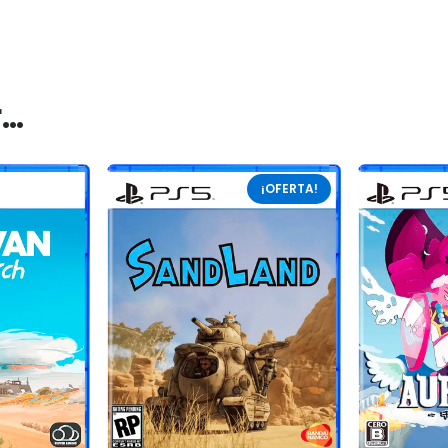
r…
¡OFERTA!