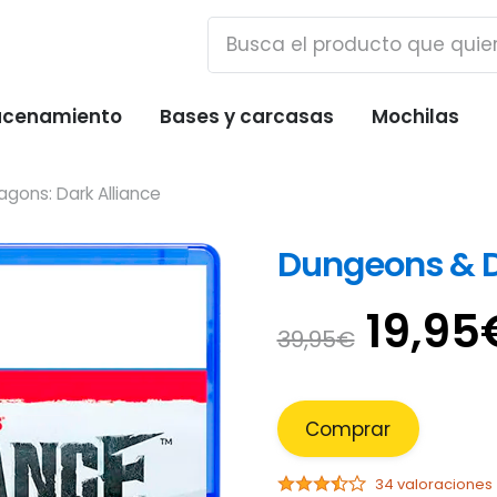
cenamiento
Bases y carcasas
Mochilas
gons: Dark Alliance
Dungeons & D
El
19,95
39,95
€
preci
origin
era:
Comprar
39,95
34 valoraciones