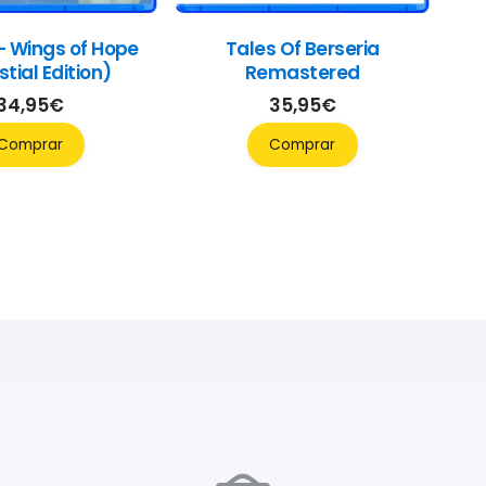
– Wings of Hope
Tales Of Berseria
tial Edition)
Remastered
34,95
€
35,95
€
Comprar
Comprar