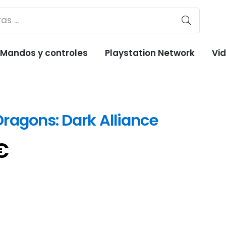
Mandos y controles
Playstation Network
Vi
ragons: Dark Alliance
El
€
o
precio
al
actual
es:
€.
19,95€.