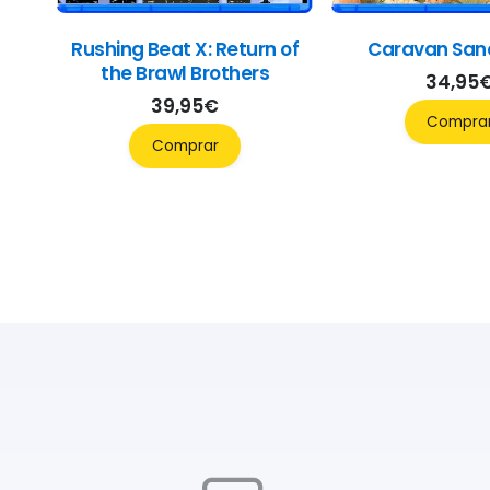
Rushing Beat X: Return of
Caravan San
the Brawl Brothers
34,95
39,95
€
Compra
Comprar