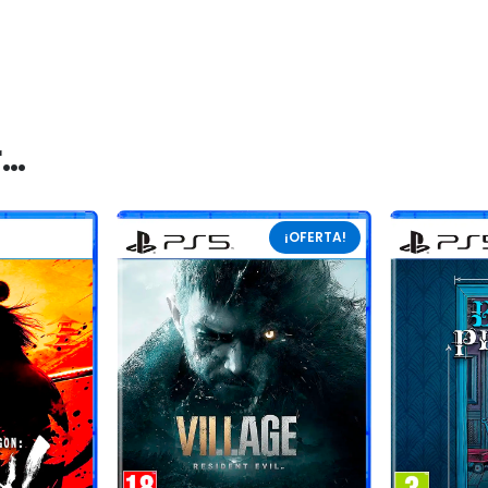
r…
¡OFERTA!