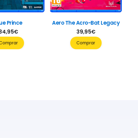
ue Prince
Aero The Acro-Bat Legacy
34,95
€
39,95
€
Comprar
Comprar