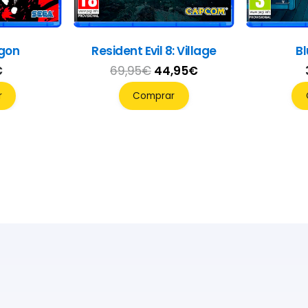
agon
Resident Evil 8: Village
Bl
El
El
€
69,95
€
44,95
€
precio
precio
r
Comprar
original
actual
era:
es:
69,95€.
44,95€.