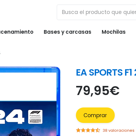
cenamiento
Bases y carcasas
Mochilas
4
EA SPORTS F1 
79,95
€
Comprar
38 valoraciones