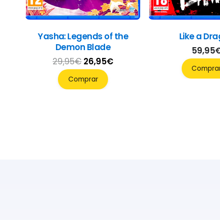
Yasha: Legends of the
Like a Dr
Demon Blade
59,95
El
El
29,95
€
26,95
€
Compra
precio
precio
Comprar
original
actual
era:
es:
29,95€.
26,95€.