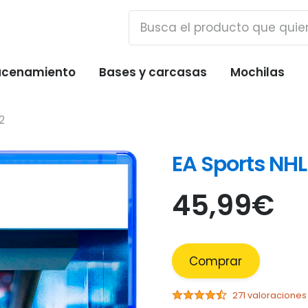
cenamiento
Bases y carcasas
Mochilas
2
EA Sports NHL
45,99
€
Comprar
271 valoraciones