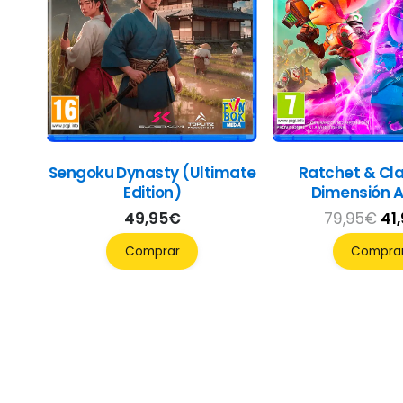
Sengoku Dynasty (Ultimate
Ratchet & Cla
Edition)
Dimensión 
El
49,95
€
79,95
€
41
pr
Comprar
Compra
ori
era
79