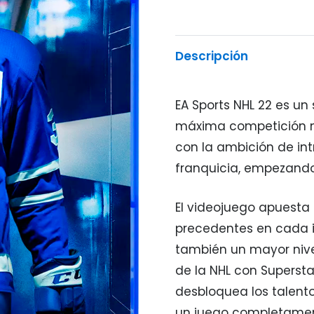
Descripción
EA Sports NHL 22 es un
máxima competición n
con la ambición de in
franquicia, empezando 
El videojuego apuesta p
precedentes en cada i
también un mayor nivel
de la NHL con Supersta
desbloquea los talento
un juego completamen