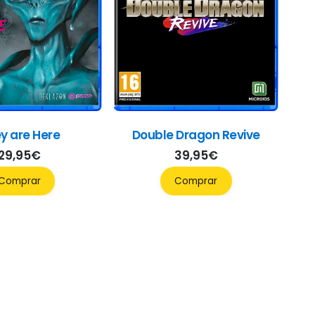
y are Here
Double Dragon Revive
29,95
€
39,95
€
Comprar
Comprar