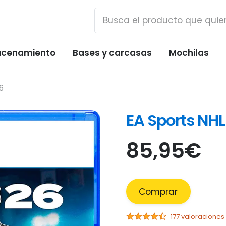
cenamiento
Bases y carcasas
Mochilas
6
EA Sports NHL
85,95
€
Comprar
177 valoraciones