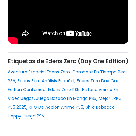
Etiquetas de Edens Zero (Day One Edition)
,
Aventura Espacial Edens Zero
Combate En Tiempo Real
,
,
PS5
Edens Zero Análisis Español
Edens Zero Day One
,
,
Edition Contenido
Edens Zero PS5
Historia Anime En
,
,
Videojuegos
Juego Basado En Manga PS5
Mejor JRPG
,
,
PS5 2025
RPG De Acción Anime PS5
Shiki Rebecca
Happy Juego PS5