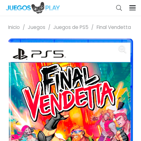
Inicio
/
Juegos
/
Juegos de PS5
/
Final Vendetta