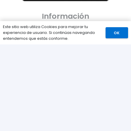
Información
Este sitio web utiliza Cookies para mejorar tu
Preguntas Frecuentes (FAQs)
experiencia de usuario. Si continúas navegando
OK
Comprar
entendemos que estás conforme.
Envíos
Métodos de pago
Devoluciones
Nuestra tienda
Sobre nosotros
Contacta con nosotros
Política de Cookies