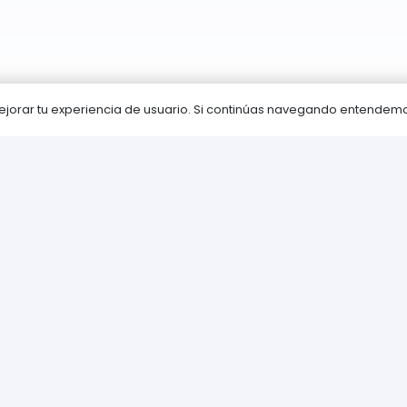
 mejorar tu experiencia de usuario. Si continúas navegando entende
rmación
Nuestra tienda
as Frecuentes (FAQs)
Sobre nosotros
Contacta con nosotro
 de pago
Política de Cookies
iones
Política de privacidad
Juegos PLAY © Un proyecto de
com-à-porter
.