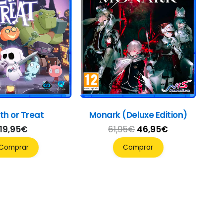
th or Treat
Monark (Deluxe Edition)
El
El
19,95
€
61,95
€
46,95
€
precio
precio
Comprar
Comprar
original
actual
era:
es:
61,95€.
46,95€.