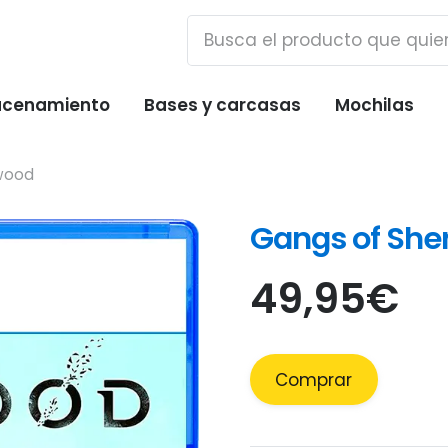
cenamiento
Bases y carcasas
Mochilas
wood
Gangs of Sh
49,95
€
Comprar