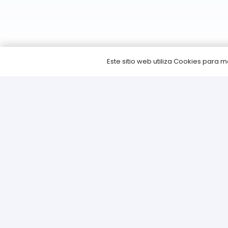
Este sitio web utiliza Cookies para
Info
Pregunt
Envíos
Métodos
Devoluc