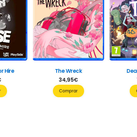
or Hire
The Wreck
Dea
€
34,95
€
r
Comprar