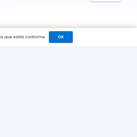
mos que estás conforme.
OK
Catálogo
Juegos
Consolas
s
Accesorios para tu PS5
Tarjetas de Playstation
Network