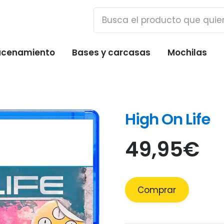
cenamiento
Bases y carcasas
Mochilas
High On Life
49,95
€
Comprar