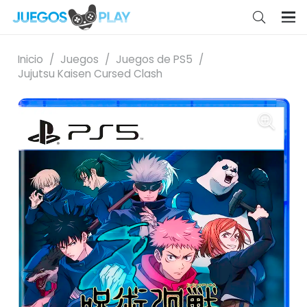
Inicio
/
Juegos
/
Juegos de PS5
/
Jujutsu Kaisen Cursed Clash