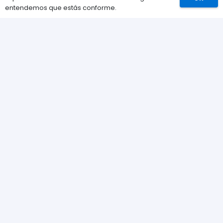
Comprar
entendemos que estás conforme.
Información
Preguntas Frecuentes (FAQs)
Envíos
Métodos de pago
Devoluciones
Nuestra tienda
Sobre nosotros
Contacta con nosotros
Política de Cookies