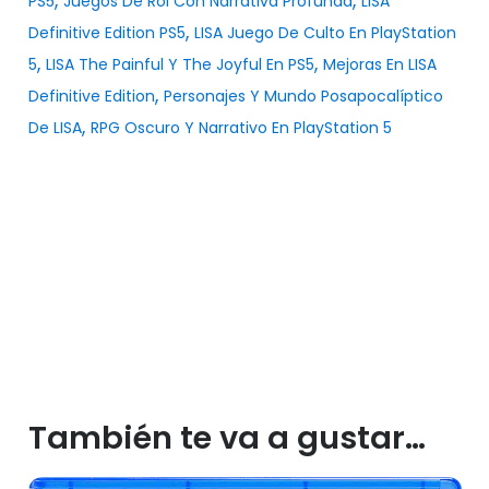
,
,
PS5
Juegos De Rol Con Narrativa Profunda
LISA
,
Definitive Edition PS5
LISA Juego De Culto En PlayStation
,
,
5
LISA The Painful Y The Joyful En PS5
Mejoras En LISA
,
Definitive Edition
Personajes Y Mundo Posapocalíptico
,
De LISA
RPG Oscuro Y Narrativo En PlayStation 5
También te va a gustar…