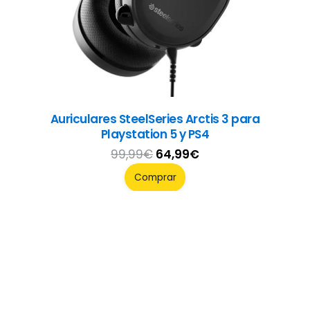
Auriculares SteelSeries Arctis 3 para
Playstation 5 y PS4
El
El
99,99
€
64,99
€
precio
precio
Comprar
original
actual
era:
es:
99,99€.
64,99€.