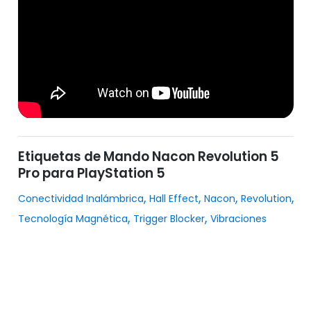
Etiquetas de Mando Nacon Revolution 5
Pro para PlayStation 5
,
,
,
,
Conectividad Inalámbrica
Hall Effect
Nacon
Revolution
,
,
Tecnología Magnética
Trigger Blocker
Vibraciones