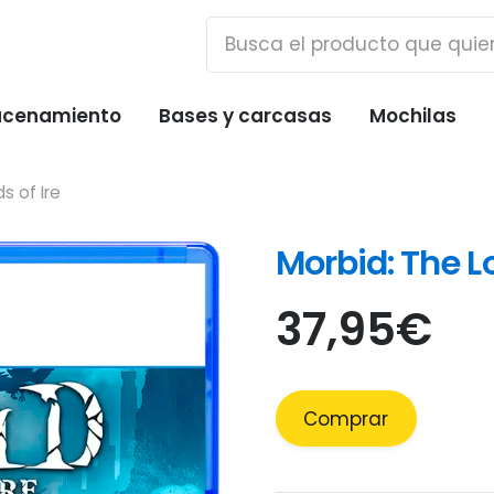
cenamiento
Bases y carcasas
Mochilas
s of Ire
Morbid: The Lo
37,95
€
Comprar