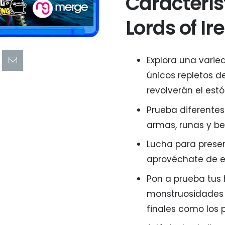
Caracterís
Lords of Ire
Explora una varie
únicos repletos d
revolverán el est
Prueba diferentes
armas, runas y be
Lucha para preser
aprovéchate de e
Pon a prueba tus
monstruosidades s
finales como los 