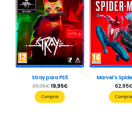
Stray para PS5
Marvel’s Spid
El
El
39,95
€
19,95
€
62,95
precio
precio
Comprar
Compra
original
actual
era:
es:
39,95€.
19,95€.