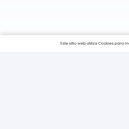
Este sitio web utiliza Cookies para
Info
Pregunt
Envíos
Métodos
Devoluc