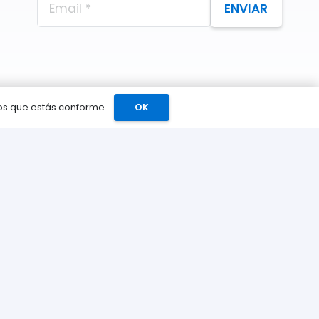
ENVIAR
mos que estás conforme.
OK
Catálogo
Juegos
Consolas
s
Accesorios para tu PS5
Tarjetas de Playstation
Network