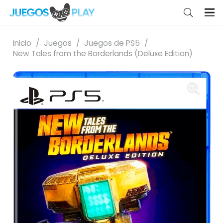
Inicio
/
Juegos
/
Juegos de PS5
/
New Tales from the Borderlands (Deluxe Edition)