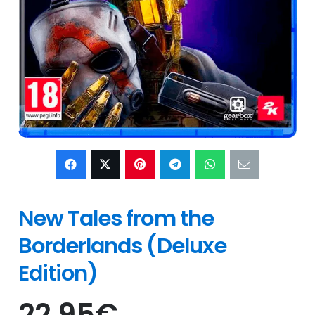
New Tales from the
Borderlands (Deluxe
Edition)
22,95
€