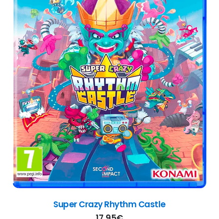
 Castle
Starfield
49,95
€