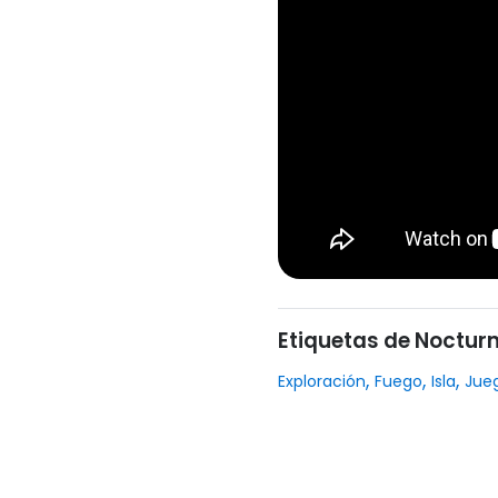
Etiquetas de Nocturn
,
,
,
Exploración
Fuego
Isla
Jueg