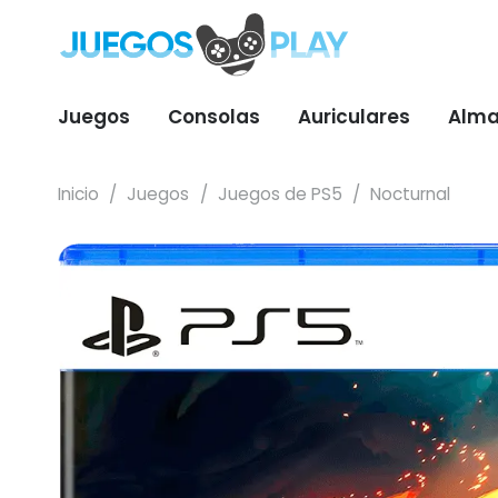
Juegos
Consolas
Auriculares
Alma
Inicio
/
Juegos
/
Juegos de PS5
/
Nocturnal