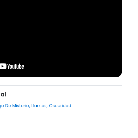
al
,
,
o De Misterio
Llamas
Oscuridad