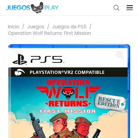
Inicio
/
Juegos
/
Juegos de PS5
/
Operation Wolf Returns: First Mission