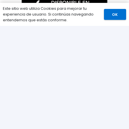
Este sitio web utiliza Cookies para mejorar tu
experiencia de usuario. Si continúas navegando
OK
Comprar
entendemos que estás conforme.
Información
Preguntas Frecuentes (FAQs)
Envíos
Métodos de pago
Devoluciones
Nuestra tienda
Sobre nosotros