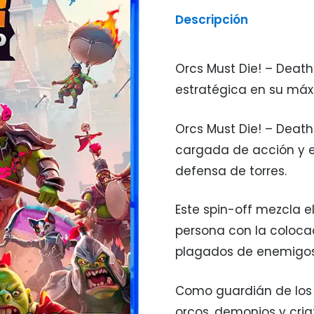
Descripción
Orcs Must Die! – Deat
estratégica en su máx
Orcs Must Die! – Death
cargada de acción y e
defensa de torres.
Este spin-off mezcla e
persona con la coloca
plagados de enemigos
Como guardián de los p
orcos, demonios y cria