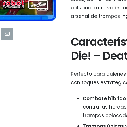
utilizando una varied
arsenal de trampas in
Caracterís
Die! – Dea
Perfecto para quienes 
con toques estratégic
Combate híbrido 
contra las horda
trampas colocadas
Trampas únicas y