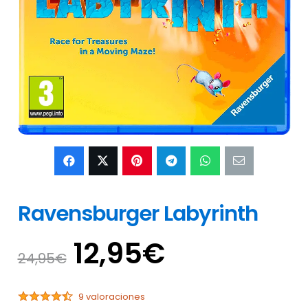
Ravensburger Labyrinth
El
El
12,95
€
24,95
€
precio
precio
original
actual
9 valoraciones