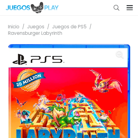
Inicio
/
Juegos
/
Juegos de PS5
/
Ravensburger Labyrinth