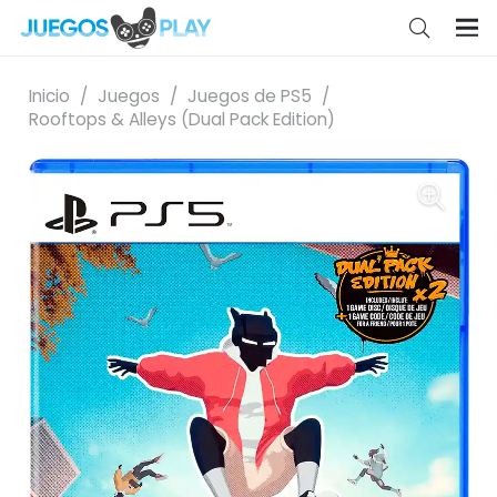
Inicio
/
Juegos
/
Juegos de PS5
/
Rooftops & Alleys (Dual Pack Edition)