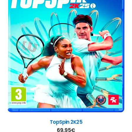
TopSpin 2K25
69,95
€