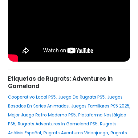
Etiquetas de Rugrats: Adventures in
Gameland
,
,
Cooperativo Local PS5
Juego De Rugrats PS5
Juegos
,
,
Basados En Series Animadas
Juegos Familiares PS5 2025
,
Mejor Juego Retro Moderno PS5
Plataforma Nostálgica
,
,
PS5
Rugrats Adventures In Gameland PS5
Rugrats
,
,
Análisis Español
Rugrats Aventuras Videojuego
Rugrats